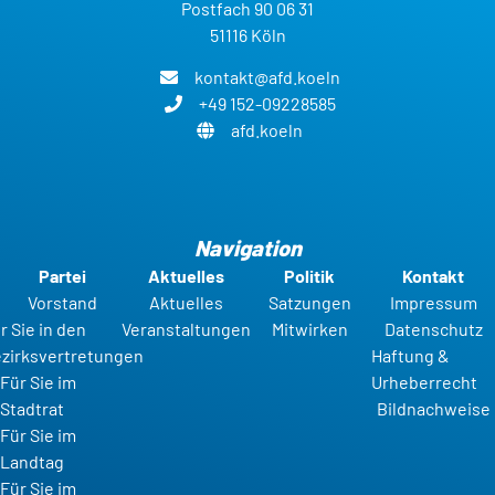
Postfach 90 06 31
51116 Köln
kontakt@afd.koeln
+49 152-09228585
afd.koeln
Navigation
Partei
Aktuelles
Politik
Kontakt
Vorstand
Aktuelles
Satzungen
Impressum
r Sie in den
Veranstaltungen
Mitwirken
Datenschutz
zirksvertretungen
Haftung &
Für Sie im
Urheberrecht
Stadtrat
Bildnachweise
Für Sie im
Landtag
Für Sie im