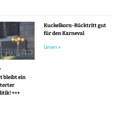
Kuckelkorn-Rücktritt gut
für den Karneval
Lesen »
r
 bleibt ein
terter
itik! +++