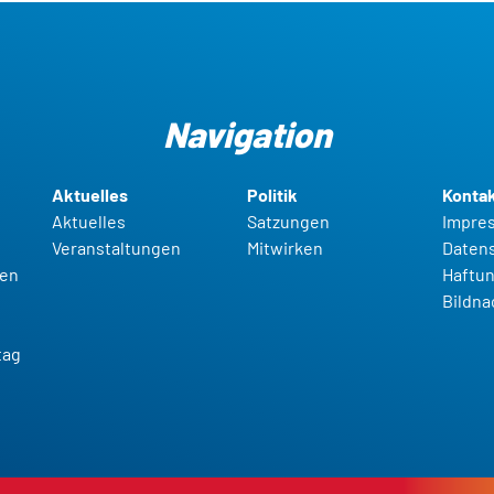
Navigation
Aktuelles
Politik
Konta
Aktuelles
Satzungen
Impre
Veranstaltungen
Mitwirken
Daten
gen
Haftun
t
Bildn
g
tag