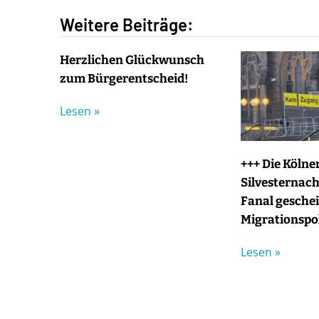
Weitere Beiträge:
Herzlichen Glückwunsch
zum Bürgerentscheid!
Lesen »
+++ Die Kölne
Silvesternacht
Fanal geschei
Migrationspol
Lesen »