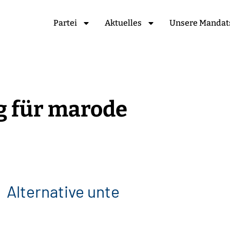
Partei
Aktuelles
Unsere Mandat
ng für marode
t
e
r
n
a
t
i
v
e
u
n
t
e
r
s
t
ü
t
z