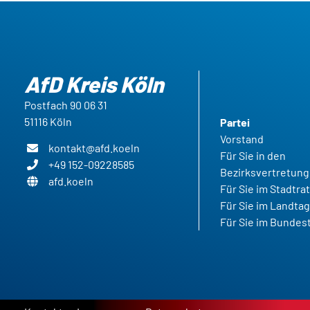
AfD Kreis Köln
Postfach 90 06 31
51116 Köln
Partei
Vorstand
kontakt@afd.koeln
Für Sie in den
+49 152-09228585
Bezirksvertretun
afd.koeln
Für Sie im Stadtra
Für Sie im Landta
Für Sie im Bundes