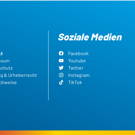
Soziale Medien
kt
Facebook
ssum
Youtube
schutz
Twitter
g & Urheberrecht
Instagram
achweise
TikTok