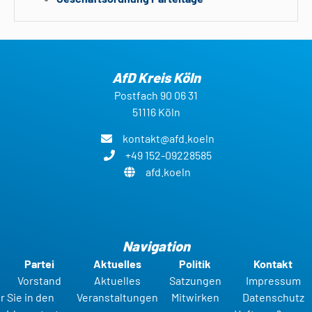
AfD Kreis Köln
Postfach 90 06 31
51116 Köln
kontakt@afd.koeln
+49 152-09228585
afd.koeln
Navigation
Partei
Aktuelles
Politik
Kontakt
Vorstand
Aktuelles
Satzungen
Impressum
r Sie in den
Veranstaltungen
Mitwirken
Datenschutz