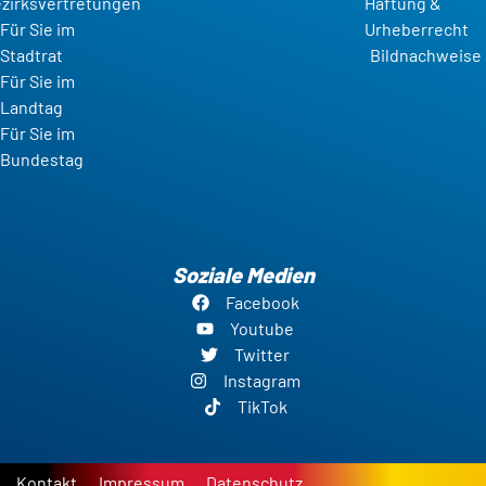
zirksvertretungen
Haftung &
Für Sie im
Urheberrecht
Stadtrat
Bildnachweise
Für Sie im
Landtag
Für Sie im
Bundestag
Soziale Medien
Facebook
Youtube
Twitter
Instagram
TikTok
Kontakt
Impressum
Datenschutz