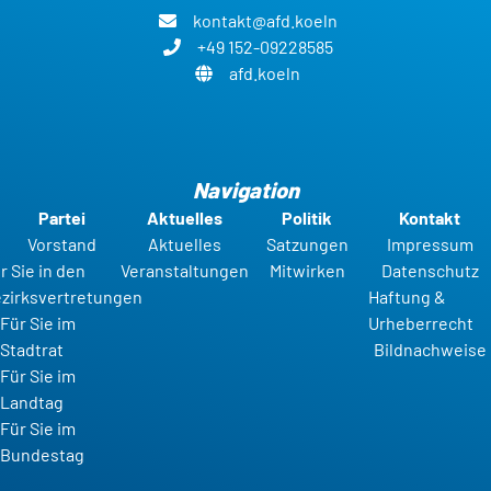
kontakt@afd.koeln
+49 152-09228585
afd.koeln
Navigation
Partei
Aktuelles
Politik
Kontakt
Vorstand
Aktuelles
Satzungen
Impressum
r Sie in den
Veranstaltungen
Mitwirken
Datenschutz
zirksvertretungen
Haftung &
Für Sie im
Urheberrecht
Stadtrat
Bildnachweise
Für Sie im
Landtag
Für Sie im
Bundestag