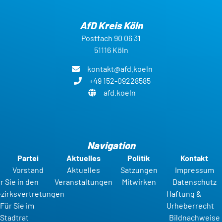
AfD Kreis Köln
Postfach 90 06 31
51116 Köln
kontakt@afd.koeln
+49 152-09228585
afd.koeln
Navigation
Partei
Aktuelles
Politik
Kontakt
Vorstand
Aktuelles
Satzungen
Impressum
r Sie in den
Veranstaltungen
Mitwirken
Datenschutz
zirksvertretungen
Haftung &
Für Sie im
Urheberrecht
Stadtrat
Bildnachweise