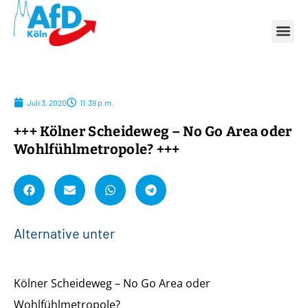
Juli 3, 2020
11:39 p.m.
+++ Kölner Scheideweg – No Go Area oder
Wohlfühlmetropole? +++
A
l
t
e
r
n
a
t
i
v
e
u
n
t
e
r
s
t
ü
t
Kölner Scheideweg – No Go Area oder
Wohlfühlmetropole?