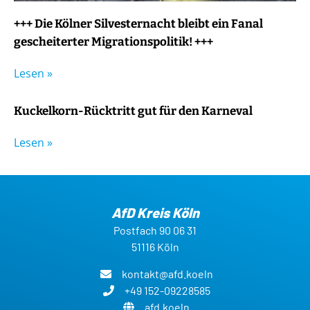
+++ Die Kölner Silvesternacht bleibt ein Fanal
gescheiterter Migrationspolitik! +++
Lesen »
Kuckelkorn-Rücktritt gut für den Karneval
Lesen »
AfD Kreis Köln
Postfach 90 06 31
51116 Köln
kontakt@afd.koeln
+49 152-09228585
afd.koeln