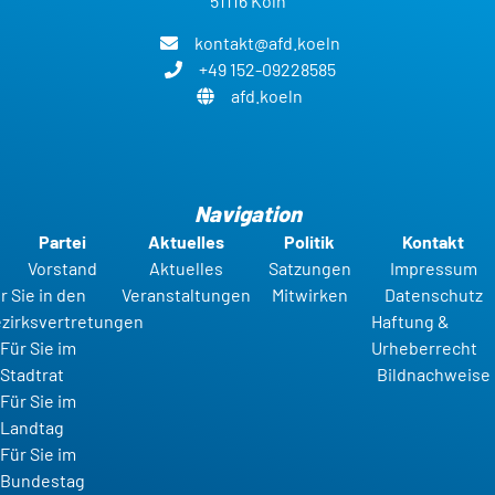
51116 Köln
kontakt@afd.koeln
+49 152-09228585
afd.koeln
Navigation
Partei
Aktuelles
Politik
Kontakt
Vorstand
Aktuelles
Satzungen
Impressum
r Sie in den
Veranstaltungen
Mitwirken
Datenschutz
zirksvertretungen
Haftung &
Für Sie im
Urheberrecht
Stadtrat
Bildnachweise
Für Sie im
Landtag
Für Sie im
Bundestag