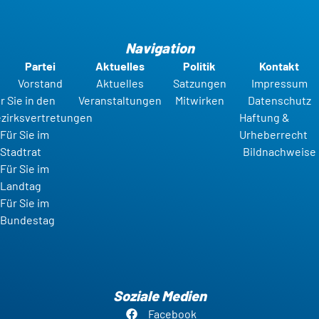
Navigation
Partei
Aktuelles
Politik
Kontakt
Vorstand
Aktuelles
Satzungen
Impressum
r Sie in den
Veranstaltungen
Mitwirken
Datenschutz
zirksvertretungen
Haftung &
Für Sie im
Urheberrecht
Stadtrat
Bildnachweise
Für Sie im
Landtag
Für Sie im
Bundestag
Soziale Medien
Facebook