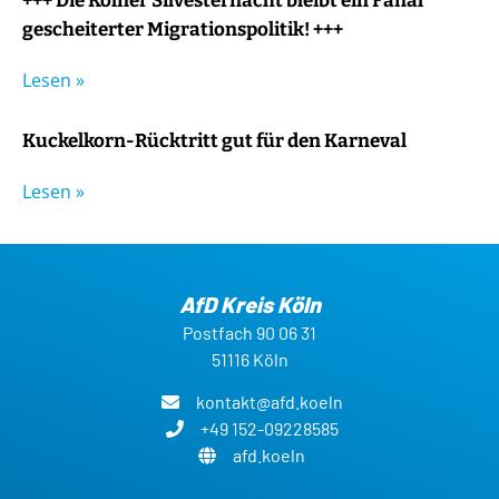
+++ Die Kölner Silvesternacht bleibt ein Fanal
gescheiterter Migrationspolitik! +++
Lesen »
Kuckelkorn-Rücktritt gut für den Karneval
Lesen »
AfD Kreis Köln
Postfach 90 06 31
51116 Köln
kontakt@afd.koeln
+49 152-09228585
afd.koeln