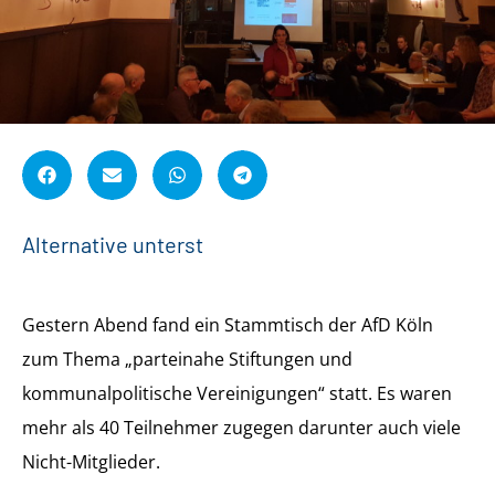
A
l
t
e
r
n
a
t
i
v
e
u
n
t
e
r
s
t
ü
t
z
e
n
!
Gestern Abend fand ein Stammtisch der AfD Köln
zum Thema „parteinahe Stiftungen und
kommunalpolitische Vereinigungen“ statt. Es waren
mehr als 40 Teilnehmer zugegen darunter auch viele
Nicht-Mitglieder.