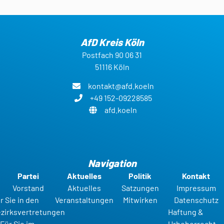
AfD Kreis Köln
Postfach 90 06 31
51116 Köln
kontakt@afd.koeln
+49 152-09228585
afd.koeln
Navigation
Partei
Aktuelles
Politik
Kontakt
Vorstand
Aktuelles
Satzungen
Impressum
r Sie in den
Veranstaltungen
Mitwirken
Datenschutz
zirksvertretungen
Haftung &
Für Sie im
Urheberrecht