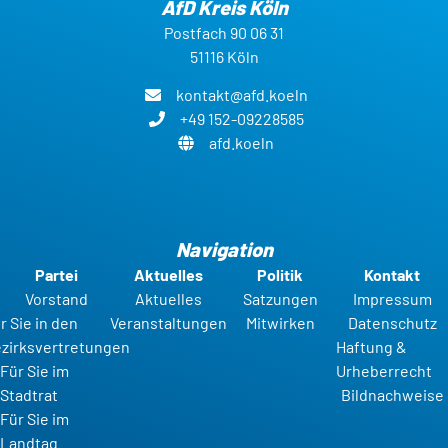
AfD Kreis Köln
Postfach 90 06 31
51116 Köln
kontakt@afd.koeln
+49 152-09228585
afd.koeln
Navigation
Partei
Aktuelles
Politik
Kontakt
Vorstand
Aktuelles
Satzungen
Impressum
r Sie in den
Veranstaltungen
Mitwirken
Datenschutz
zirksvertretungen
Haftung &
Für Sie im
Urheberrecht
Stadtrat
Bildnachweise
Für Sie im
Landtag