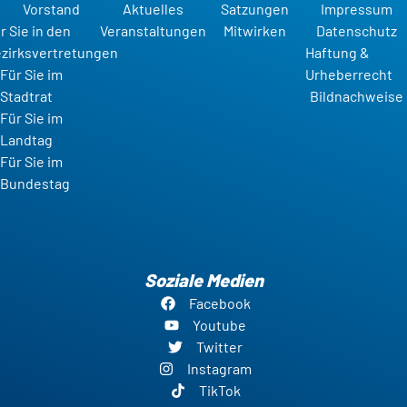
Vorstand
Aktuelles
Satzungen
Impressum
r Sie in den
Veranstaltungen
Mitwirken
Datenschutz
zirksvertretungen
Haftung &
Für Sie im
Urheberrecht
Stadtrat
Bildnachweise
Für Sie im
Landtag
Für Sie im
Bundestag
Soziale Medien
Facebook
Youtube
Twitter
Instagram
TikTok