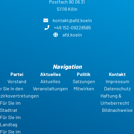
Postfach 90 06 31
51116 Köln
kontakt@afd.koeln
+49 152-09228585
afd.koeln
Navigation
Partei
Aktuelles
Politik
Kontakt
Vorstand
Aktuelles
Satzungen
Impressum
r Sie in den
Veranstaltungen
Mitwirken
Datenschutz
zirksvertretungen
Haftung &
Für Sie im
Urheberrecht
Stadtrat
Bildnachweise
Für Sie im
Landtag
Für Sie im