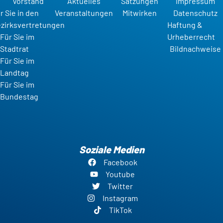
Vorstand
Aktuelles
Satzungen
Impressum
r Sie in den
Veranstaltungen
Mitwirken
Datenschutz
zirksvertretungen
Haftung &
Für Sie im
Urheberrecht
Stadtrat
Bildnachweise
Für Sie im
Landtag
Für Sie im
Bundestag
Soziale Medien
Facebook
Youtube
Twitter
Instagram
TikTok