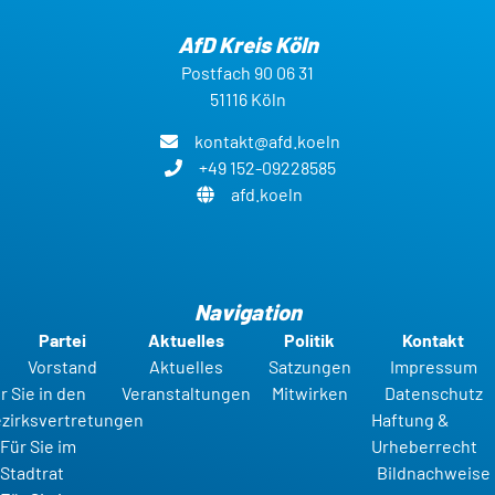
AfD Kreis Köln
Postfach 90 06 31
51116 Köln
kontakt@afd.koeln
+49 152-09228585
afd.koeln
Navigation
Partei
Aktuelles
Politik
Kontakt
Vorstand
Aktuelles
Satzungen
Impressum
r Sie in den
Veranstaltungen
Mitwirken
Datenschutz
zirksvertretungen
Haftung &
Für Sie im
Urheberrecht
Stadtrat
Bildnachweise