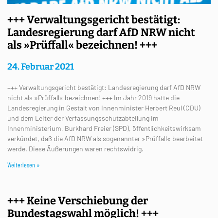
+++ Verwaltungsgericht bestätigt:
Landesregierung darf AfD NRW nicht
als »Prüffall« bezeichnen! +++
24. Februar 2021
+++ Verwaltungsgericht bestätigt: Landesregierung darf AfD NRW
nicht als »Prüffall« bezeichnen! +++ Im Jahr 2019 hatte die
Landesregierung in Gestalt von Innenminister Herbert Reul (CDU)
und dem Leiter der Verfassungsschutzabteilung im
Innenministerium, Burkhard Freier (SPD), öffentlichkeitswirksam
verkündet, daß die AfD NRW als sogenannter »Prüffall« bearbeitet
werde. Diese Äußerungen waren rechtswidrig.
Weiterlesen »
+++ Keine Verschiebung der
Bundestagswahl möglich! +++