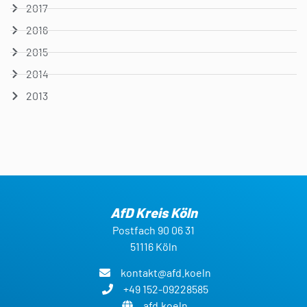
2017
2016
2015
2014
2013
AfD Kreis Köln
Postfach 90 06 31
51116 Köln
kontakt@afd.koeln
+49 152-09228585
afd.koeln