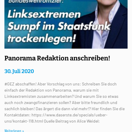
Panorama Redaktion anschreiben!
30. Juli 2020
#GEZ abschaffen! Aber Vorschlag von uns: Schreiben Sie doch
einfach der Redaktion von Panorama, warum sie mit
Linksextremisten zusammenarbeiten? Und warum Sie so etwas
auch noch zwangsfinanzieren sollen? Aber bitte freundlich und
sachlich bleiben! Das ärgert die dann viel mehr!? Hier finden Sie die
Kontaktdaten: https://www.daserste.de/specials/ueber-
uns/kontakt-118.html Quelle Beitrag von Alice Weidel:
Weiterlesen »