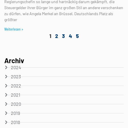
Regierungschefin so lange und hartnäckig darum gekämpft, die
Steuergelder ihrer Bürger im ganz großen Stil an andere verschenken
zu dürfen, wie Angela Merkel an Brüssel. Deutschlands Platz als
größter
Weiterlesen »
1
2
3
4
5
Archiv
2024
2023
2022
2021
2020
2019
2018