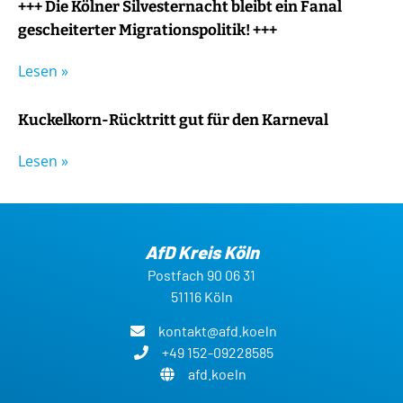
+++ Die Kölner Silvesternacht bleibt ein Fanal
gescheiterter Migrationspolitik! +++
Lesen »
Kuckelkorn-Rücktritt gut für den Karneval
Lesen »
AfD Kreis Köln
Postfach 90 06 31
51116 Köln
kontakt@afd.koeln
+49 152-09228585
afd.koeln