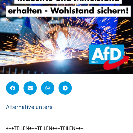
A
l
t
e
r
n
a
t
i
v
e
u
n
t
e
r
s
t
ü
t
z
+++TEILEN+++TEILEN+++TEILEN+++