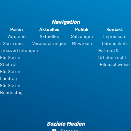
Navigation
Partei
Aktuelles
Politik
Kontakt
Vorstand
Aktuelles
Satzungen
Impressum
r Sie in den
Veranstaltungen
Mitwirken
Datenschutz
zirksvertretungen
Haftung &
Für Sie im
Urheberrecht
Stadtrat
Bildnachweise
Für Sie im
Landtag
Für Sie im
Bundestag
Soziale Medien
Facebook