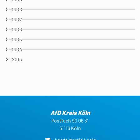
2018
2017
2016
2015
2014
2013
AfD Kreis Köln
Postfach 90 06 31
51116 Köln
kontakt@afd.koeln