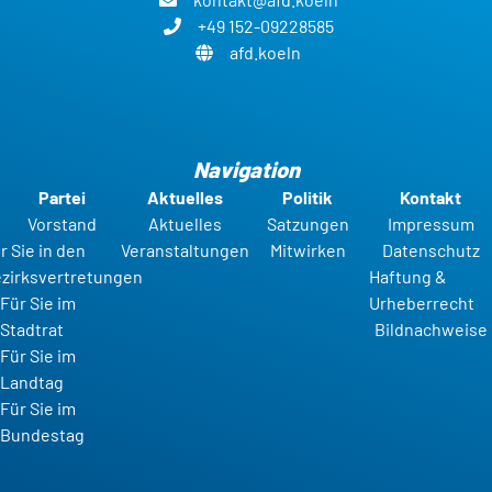
+49 152-09228585
afd.koeln
Navigation
Partei
Aktuelles
Politik
Kontakt
Vorstand
Aktuelles
Satzungen
Impressum
r Sie in den
Veranstaltungen
Mitwirken
Datenschutz
zirksvertretungen
Haftung &
Für Sie im
Urheberrecht
Stadtrat
Bildnachweise
Für Sie im
Landtag
Für Sie im
Bundestag