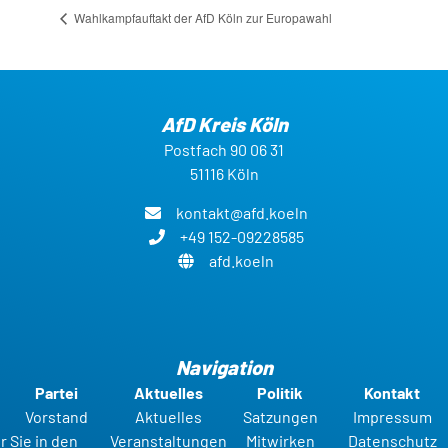
Wahlkampfauftakt der AfD Köln zur Europawahl
AfD Kreis Köln
Postfach 90 06 31
51116 Köln
kontakt@afd.koeln
+49 152-09228585
afd.koeln
Navigation
Partei
Aktuelles
Politik
Kontakt
Vorstand
Aktuelles
Satzungen
Impressum
r Sie in den
Veranstaltungen
Mitwirken
Datenschutz