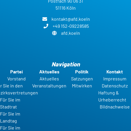
Postfach 90 06 31
51116 Köln
kontakt@afd.koeln
+49 152-09228585
afd.koeln
Navigation
Partei
Aktuelles
Politik
Kontakt
Vorstand
Aktuelles
Satzungen
Impressum
r Sie in den
Veranstaltungen
Mitwirken
Datenschutz
zirksvertretungen
Haftung &
Für Sie im
Urheberrecht
Stadtrat
Bildnachweise
Für Sie im
Landtag
Für Sie im