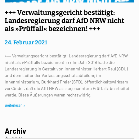
+++ Verwaltungsgericht bestätigt:
Landesregierung darf AfD NRW nicht
als »Prüffall« bezeichnen! +++
24. Februar 2021
+++ Verwaltungsgericht bestätigt: Landesregierung darf AfD NRW
nicht als »Prüffall« bezeichnen! +++ Im Jahr 2019 hatte die
Landesregierung in Gestalt von Innenminister Herbert Reul (CDU)
und dem Leiter der Verfassungsschutzabteilung im
Innenministerium, Burkhard Freier (SPD), öffentlichkeitswirksam
verkündet, daß die AfD NRW als sogenannter »Prüffall« bearbeitet
werde. Diese Äußerungen waren rechtswidrig.
Weiterlesen »
Archiv
2024