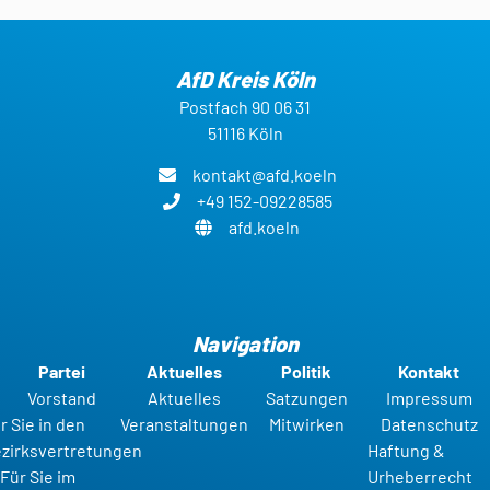
AfD Kreis Köln
Postfach 90 06 31
51116 Köln
kontakt@afd.koeln
+49 152-09228585
afd.koeln
Navigation
Partei
Aktuelles
Politik
Kontakt
Vorstand
Aktuelles
Satzungen
Impressum
r Sie in den
Veranstaltungen
Mitwirken
Datenschutz
zirksvertretungen
Haftung &
Für Sie im
Urheberrecht