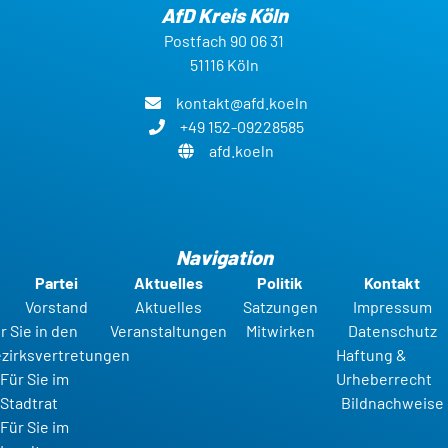
AfD Kreis Köln
Postfach 90 06 31
51116 Köln
kontakt@afd.koeln
+49 152-09228585
afd.koeln
Navigation
Partei
Aktuelles
Politik
Kontakt
Vorstand
Aktuelles
Satzungen
Impressum
r Sie in den
Veranstaltungen
Mitwirken
Datenschutz
zirksvertretungen
Haftung &
Für Sie im
Urheberrecht
Stadtrat
Bildnachweise
Für Sie im