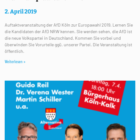
2. April 2019
Auftaktveranstaltung der AfD Köln zur Europawahl 2019. Lernen Sie
die Kandidaten der AfD NRW kennen. Sie werden sehen, die AfD ist
die neue Volkspartei in Deutschland. Kommen Sie vorbei und
überwinden Sie Vorurteile ggü. unserer Partei. Die Veranstaltung ist
öffentlich.
Weiterlesen »