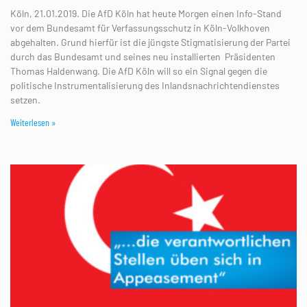
Köln, 21.01.2019. Die AfD Köln hat heute Morgen einen Info-Stand
vor dem Bundesamt für Verfassungsschutz in Köln-Volkhoven
abgehalten. Grund hierfür ist die jüngste Stigmatisierung der Partei
durch das Bundesamt und seines neu installierten Präsidenten
Thomas Haldenwang. Die AfD Köln will so ein Signal gegen die
politische Instrumentalisierung des Inlandsnachrichtendienstes
setzen.
Weiterlesen »