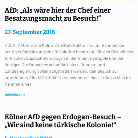
AfD: „Als wäre hier der Chef einer
Besatzungsmacht zu Besuch!“
27. September 2018
KÖLN, 27.09.18. Die Kölner AfD-Ratsfraktion hat im Rahmen der
heutigen Ratssitzung eine Resolution beantragt, die den Besuch des
türkischen Staatschefs Erdogan in der Rheinmetropole und der
dortigen Großmoschee scharf kritisiert. Bundes- und
Landesregierung sollen aufgefordert werden, den Besuch zu
unterbinden. Die AfD kritisiert insbesondere, dass Erdogan sich im
Rahmen eines
Weiterlesen »
Kölner AfD gegen Erdogan-Besuch –
„Wir sind keine türkische Kolonie!“