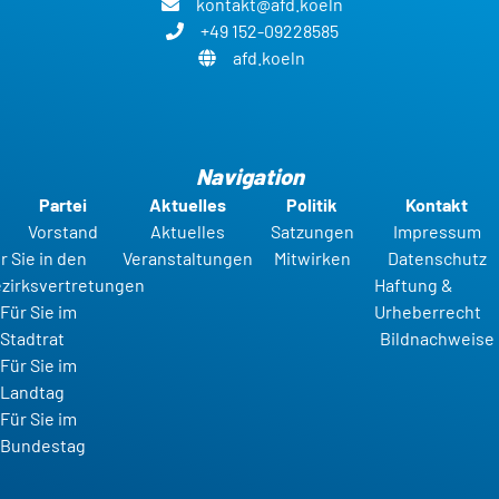
kontakt@afd.koeln
+49 152-09228585
afd.koeln
Navigation
Partei
Aktuelles
Politik
Kontakt
Vorstand
Aktuelles
Satzungen
Impressum
r Sie in den
Veranstaltungen
Mitwirken
Datenschutz
zirksvertretungen
Haftung &
Für Sie im
Urheberrecht
Stadtrat
Bildnachweise
Für Sie im
Landtag
Für Sie im
Bundestag