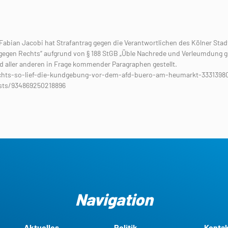
bian Jacobi hat Strafantrag gegen die Verantwortlichen des Kölner Stad
gegen Rechts“ aufgrund von § 188 StGB „Üble Nachrede und Verleumdung 
d aller anderen in Frage kommender Paragraphen gestellt.
chts-so-lief-die-kundgebung-vor-dem-afd-buero-am-heumarkt-33313980 
sts/934869250218896
Navigation
Aktuelles
Politik
Konta