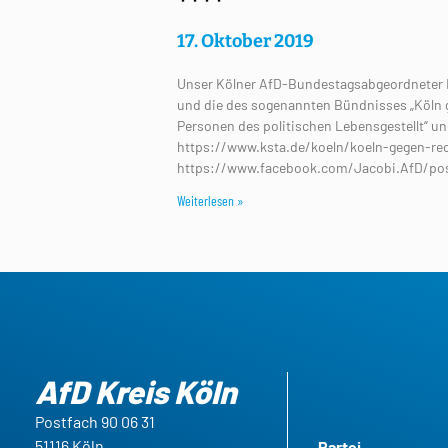
17. Oktober 2019
Unser Kölner AfD-Bundestagsabgeordneter Fa
und die des sogenannten Bündnisses „Köln 
Personen des politischen Lebensgestellt“ un
https://www.ksta.de/koeln/koeln-gegen-re
https://www.facebook.com/Jacobi.AfD/po
Weiterlesen »
AfD Kreis Köln
Postfach 90 06 31
51116 Köln
Partei