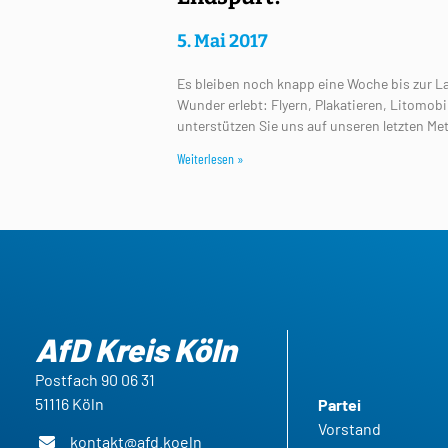
5. Mai 2017
Es bleiben noch knapp eine Woche bis zur La
Wunder erlebt: Flyern, Plakatieren, Litomobi
unterstützen Sie uns auf unseren letzten M
Weiterlesen »
AfD Kreis Köln
Postfach 90 06 31
51116 Köln
Partei
Vorstand
kontakt@afd.koeln