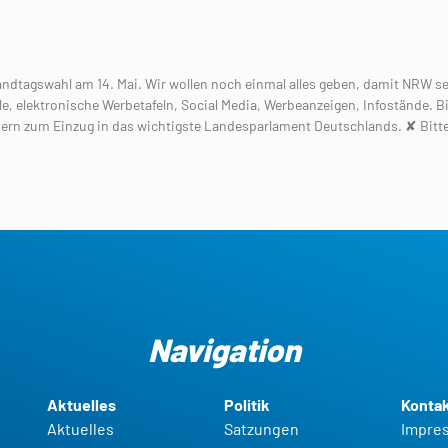
ndtagswahl am 14. Mai. Wir wollen noch einmal alles geben, damit NRW se
le, elektronische Werbetafeln, Social Media, Werbeanzeigen, Infostände. Bi
etern zum Einzug in das wichtigste Landesparlament Deutschlands. ✘ Bitt
Navigation
Aktuelles
Politik
Konta
Aktuelles
Satzungen
Impre