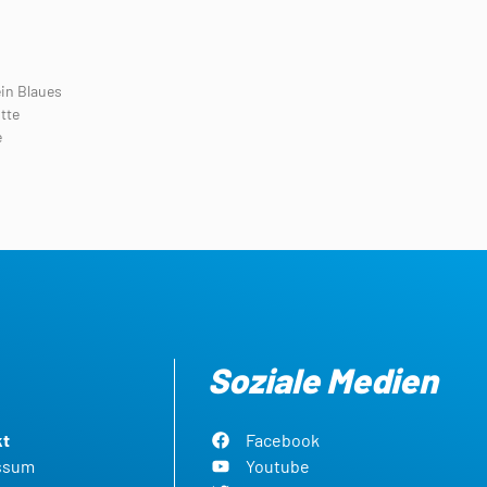
in Blaues
tte
e
Soziale Medien
kt
Facebook
ssum
Youtube