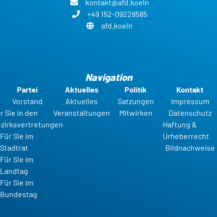
kontakt@afd.koeln
+49 152-09228585
afd.koeln
Navigation
Partei
Aktuelles
Politik
Kontakt
Vorstand
Aktuelles
Satzungen
Impressum
r Sie in den
Veranstaltungen
Mitwirken
Datenschutz
zirksvertretungen
Haftung &
Für Sie im
Urheberrecht
Stadtrat
Bildnachweise
Für Sie im
Landtag
Für Sie im
Bundestag