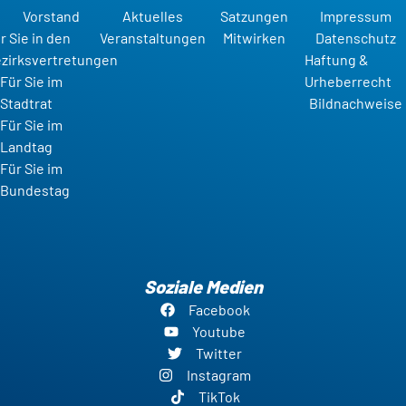
Vorstand
Aktuelles
Satzungen
Impressum
r Sie in den
Veranstaltungen
Mitwirken
Datenschutz
zirksvertretungen
Haftung &
Für Sie im
Urheberrecht
Stadtrat
Bildnachweise
Für Sie im
Landtag
Für Sie im
Bundestag
Soziale Medien
Facebook
Youtube
Twitter
Instagram
TikTok