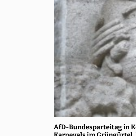
AfD-Bundesparteitag in K
Karnevals im Grüngürtel. 