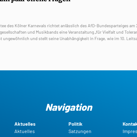
tee des Kölner Karnevals richtet anlässlich des AfD-Bundesparteiges am 2
esellschaften und Musikbands eine Veranstaltung „für Vielfalt und Toleran
st ungewöhnlich und stellt seine Unabhängigkeit in Frage, wie im 10. Leits
Navigation
Aktuelles
Politik
Konta
Aktuelles
Satzungen
Impre