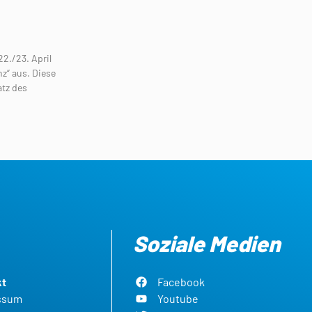
2./23. April
z“ aus. Diese
atz des
Soziale Medien
kt
Facebook
ssum
Youtube