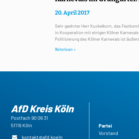
20. April 2017
Sehr geehrter Herr Kuckelkorn, das Festkomi
in Kooperation mit einigen Kölner Karnevalsg
Politisierung des Kölner Karnevals ist äußer
Weiterlesen »
AfD Kreis Köln
Postfach 90 06 31
51116 Köln
Partei
Vorstand
kontakt@afd.koeln