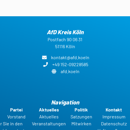
AfD Kreis Köln
Postfach 90 06 31
51116 Köln
kontakt@afd.koeln
+49 152-09228585
afd.koeln
Navigation
Partei
Aktuelles
Politik
Kontakt
Vorstand
Aktuelles
Satzungen
Impressum
r Sie in den
Veranstaltungen
Mitwirken
Datenschutz