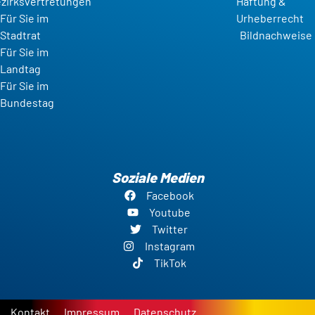
zirksvertretungen
Haftung &
Für Sie im
Urheberrecht
Stadtrat
Bildnachweise
Für Sie im
Landtag
Für Sie im
Bundestag
Soziale Medien
Facebook
Youtube
Twitter
Instagram
TikTok
Kontakt
Impressum
Datenschutz