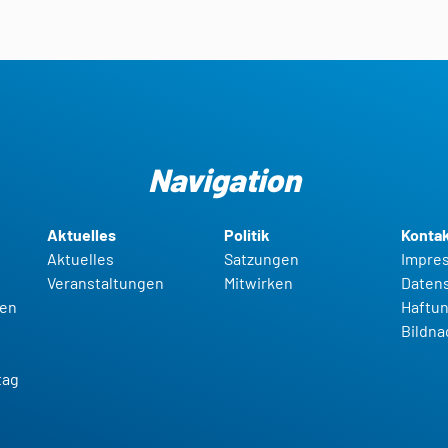
Navigation
Aktuelles
Politik
Konta
Aktuelles
Satzungen
Impre
Veranstaltungen
Mitwirken
Daten
gen
Haftun
t
Bildn
g
tag