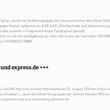
bian Jacobi hat Strafantrag gegen die Verantwortlichen des Kölner Stad
gegen Rechts“ aufgrund von § 188 StGB „Üble Nachrede und Verleumdung 
d aller anderen in Frage kommender Paragraphen gestellt.
chts-so-lief-die-kundgebung-vor-dem-afd-buero-am-heumarkt-33313980 
sts/934869250218896
 und express.de +++
++ Die AfD hat nicht zu einer Mahnwache am 02. August 2019 am Kölner 
ss schreiben: „…auch die Kölner Ortsgruppen der rechten Parteien NPD un
s versuchen hier eine Verbindung zwischen der