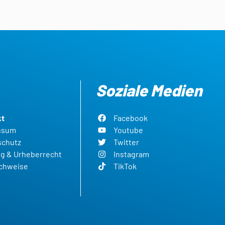
Soziale Medien
kt
Facebook
ssum
Youtube
schutz
Twitter
g & Urheberrecht
Instagram
achweise
TikTok