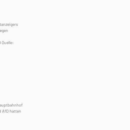
tanzeigers
gegen
Quelle:
Hauptbahnhof
d AfD hatten