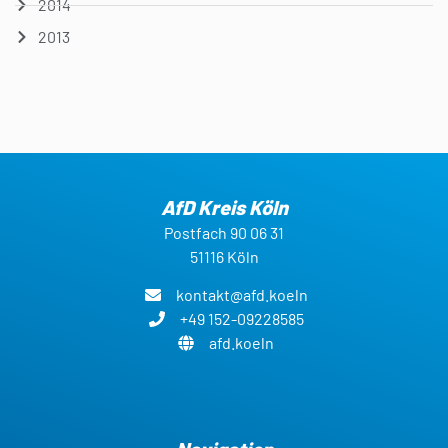
2014
2013
AfD Kreis Köln
Postfach 90 06 31
51116 Köln
kontakt@afd.koeln
+49 152-09228585
afd.koeln