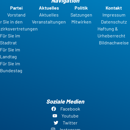
Navigation
Partei
Aktuelles
Politik
Kontakt
Vorstand
Aktuelles
Satzungen
Impressum
r Sie in den
Veranstaltungen
Mitwirken
Datenschutz
zirksvertretungen
Haftung &
Für Sie im
Urheberrecht
Stadtrat
Bildnachweise
Für Sie im
Landtag
Für Sie im
Bundestag
Soziale Medien
Facebook
Youtube
Twitter
Instagram