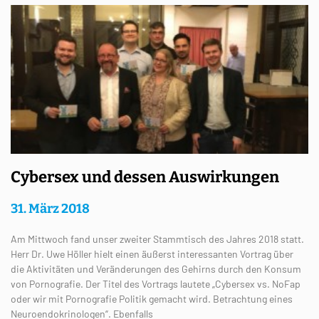
Cybersex und dessen Auswirkungen
31. März 2018
Am Mittwoch fand unser zweiter Stammtisch des Jahres 2018 statt.
Herr Dr. Uwe Höller hielt einen äußerst interessanten Vortrag über
die Aktivitäten und Veränderungen des Gehirns durch den Konsum
von Pornografie. Der Titel des Vortrags lautete „Cybersex vs. NoFap
oder wir mit Pornografie Politik gemacht wird. Betrachtung eines
Neuroendokrinologen“. Ebenfalls