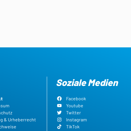
Soziale Medien
kt
Facebook
ssum
Youtube
schutz
Twitter
g & Urheberrecht
Instagram
achweise
TikTok