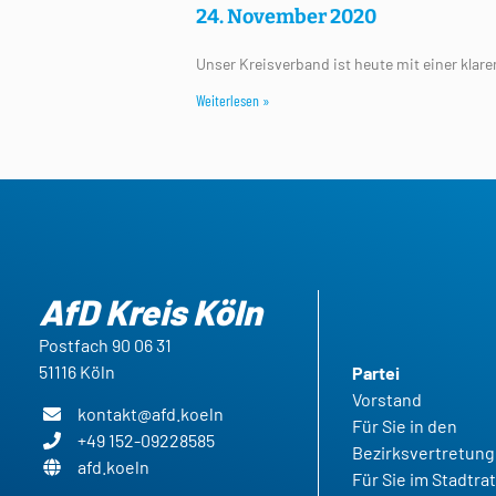
24. November 2020
Unser Kreisverband ist heute mit einer klare
Weiterlesen »
AfD Kreis Köln
Postfach 90 06 31
51116 Köln
Partei
Vorstand
kontakt@afd.koeln
Für Sie in den
+49 152-09228585
Bezirksvertretun
afd.koeln
Für Sie im Stadtra