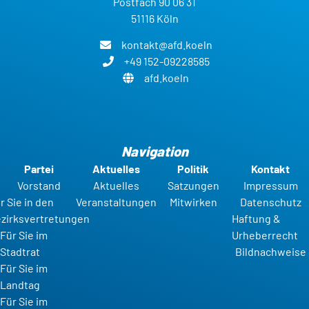
Postfach 90 06 31
51116 Köln
kontakt@afd.koeln
+49 152-09228585
afd.koeln
Navigation
Partei
Aktuelles
Politik
Kontakt
Vorstand
Aktuelles
Satzungen
Impressum
r Sie in den
Veranstaltungen
Mitwirken
Datenschutz
zirksvertretungen
Haftung &
Für Sie im
Urheberrecht
Stadtrat
Bildnachweise
Für Sie im
Landtag
Für Sie im