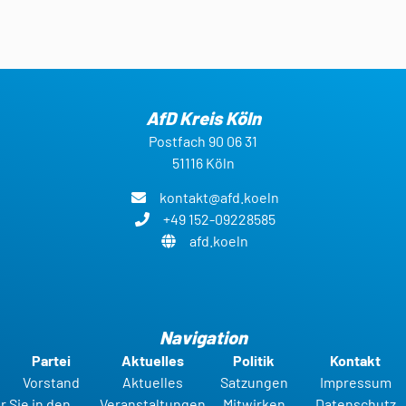
AfD Kreis Köln
Postfach 90 06 31
51116 Köln
kontakt@afd.koeln
+49 152-09228585
afd.koeln
Navigation
Partei
Aktuelles
Politik
Kontakt
Vorstand
Aktuelles
Satzungen
Impressum
r Sie in den
Veranstaltungen
Mitwirken
Datenschutz