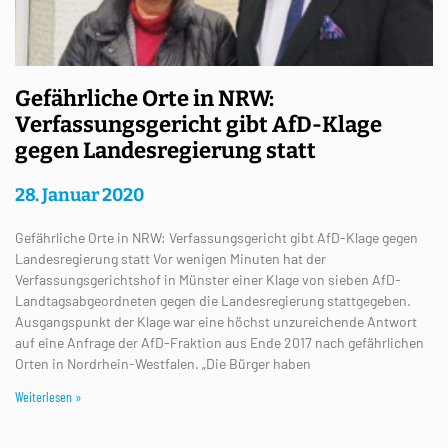
Gefährliche Orte in NRW:
Verfassungsgericht gibt AfD-Klage
gegen Landesregierung statt
28. Januar 2020
Gefährliche Orte in NRW: Verfassungsgericht gibt AfD-Klage gegen
Landesregierung statt Vor wenigen Minuten hat der
Verfassungsgerichtshof in Münster einer Klage von sieben AfD-
Landtagsabgeordneten gegen die Landesregierung stattgegeben.
Ausgangspunkt der Klage war eine höchst unzureichende Antwort
auf eine Anfrage der AfD-Fraktion aus Ende 2017 nach gefährlichen
Orten in Nordrhein-Westfalen. „Die Bürger haben
Weiterlesen »