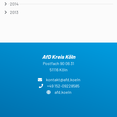
2014
2013
AfD Kreis Köln
Postfach 90 06 31
51116 Köln
kontakt@afd.koeln
+49 152-09228585
afd.koeln