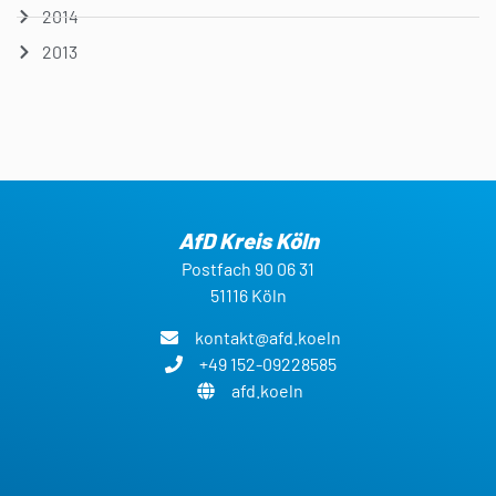
2014
2013
AfD Kreis Köln
Postfach 90 06 31
51116 Köln
kontakt@afd.koeln
+49 152-09228585
afd.koeln