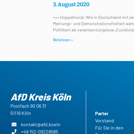
3. August 2020
+++ Doppelmoral: Wie in Deutschland mit zwei
Meinungs- und Demonstrationsfreiheit wahr
Politikern als verantwortungslose „Covidiot
Weiterlesen »
AfD Kreis Köln
Postfach 90 06 31
51116 Köln
Partei
Vorstand
kontakt@afd.koeln
Für Sie in den
+49 152-09228585