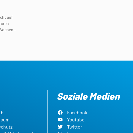
cht auf
teren
 Wochen –
Soziale Medien
kt
Facebook
ssum
Youtube
schutz
Twitter