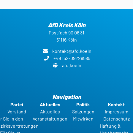
AfD Kreis Köln
Postfach 90 06 31
51116 Köln
kontakt@afd.koeln
+49 152-09228585
afd.koeln
Navigation
Partei
Aktuelles
Politik
Kontakt
Vorstand
Aktuelles
Satzungen
Impressum
r Sie in den
Veranstaltungen
Mitwirken
Datenschutz
zirksvertretungen
Haftung &
Für Sie im
Urheberrecht