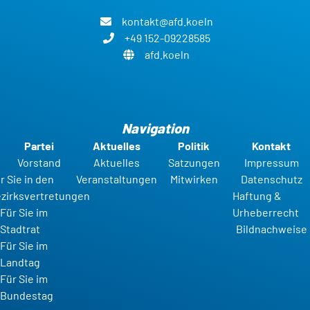
kontakt@afd.koeln
+49 152-09228585
afd.koeln
Navigation
Partei
Aktuelles
Politik
Kontakt
Vorstand
Aktuelles
Satzungen
Impressum
r Sie in den
Veranstaltungen
Mitwirken
Datenschutz
zirksvertretungen
Haftung &
Für Sie im
Urheberrecht
Stadtrat
Bildnachweise
Für Sie im
Landtag
Für Sie im
Bundestag