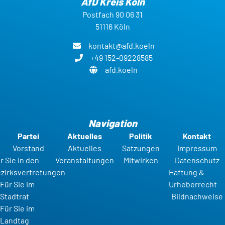
AfD Kreis Köln
Postfach 90 06 31
51116 Köln
kontakt@afd.koeln
+49 152-09228585
afd.koeln
Navigation
Partei
Aktuelles
Politik
Kontakt
Vorstand
Aktuelles
Satzungen
Impressum
r Sie in den
Veranstaltungen
Mitwirken
Datenschutz
zirksvertretungen
Haftung &
Für Sie im
Urheberrecht
Stadtrat
Bildnachweise
Für Sie im
Landtag