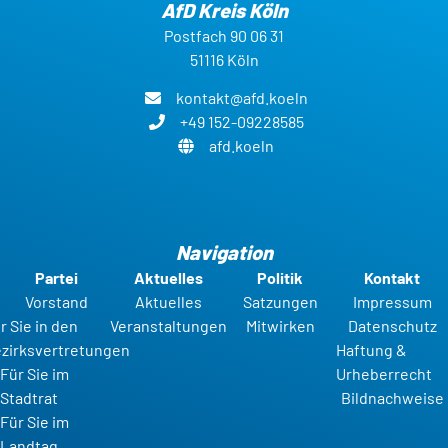
AfD Kreis Köln
Postfach 90 06 31
51116 Köln
kontakt@afd.koeln
+49 152-09228585
afd.koeln
Navigation
Partei
Aktuelles
Politik
Kontakt
Vorstand
Aktuelles
Satzungen
Impressum
r Sie in den
Veranstaltungen
Mitwirken
Datenschutz
zirksvertretungen
Haftung &
Für Sie im
Urheberrecht
Stadtrat
Bildnachweise
Für Sie im
Landtag