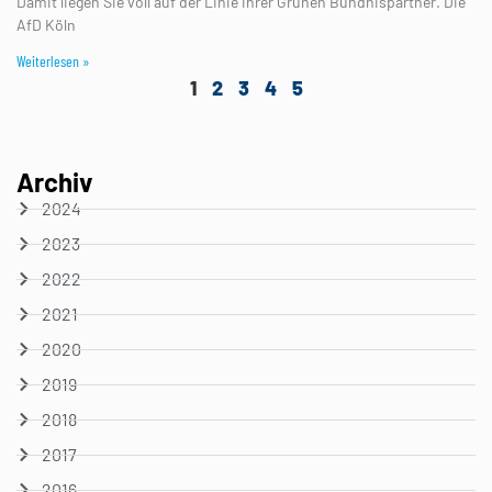
Damit liegen Sie voll auf der Linie ihrer Grünen Bündnispartner. Die
AfD Köln
Weiterlesen »
1
2
3
4
5
Archiv
2024
2023
2022
2021
2020
2019
2018
2017
2016