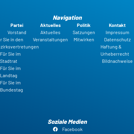
Navigation
Partei
Aktuelles
Politik
Kontakt
Vorstand
Aktuelles
Satzungen
Impressum
r Sie in den
Veranstaltungen
Mitwirken
Datenschutz
zirksvertretungen
Haftung &
Für Sie im
Urheberrecht
Stadtrat
Bildnachweise
Für Sie im
Landtag
Für Sie im
Bundestag
Soziale Medien
Facebook