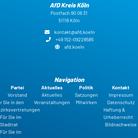
AfD Kreis Köln
Postfach 90 06 31
51116 Köln
kontakt@afd.koeln
+49 152-09228585
afd.koeln
Navigation
Partei
Aktuelles
Politik
Kontakt
Vorstand
Aktuelles
Satzungen
Impressum
r Sie in den
Veranstaltungen
Mitwirken
Datenschutz
zirksvertretungen
Haftung &
Für Sie im
Urheberrecht
Stadtrat
Bildnachweise
Für Sie im