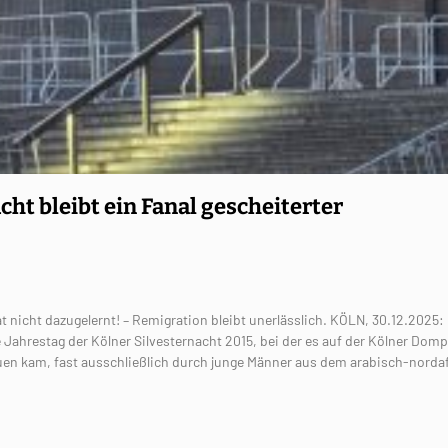
cht bleibt ein Fanal gescheiterter
t nicht dazugelernt! – Remigration bleibt unerlässlich. KÖLN, 30.12.2025:
Jahrestag der Kölner Silvesternacht 2015, bei der es auf der Kölner Domp
uen kam, fast ausschließlich durch junge Männer aus dem arabisch-norda