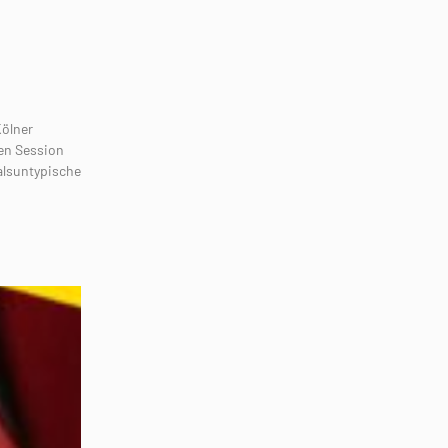
Kölner
en Session
alsuntypische