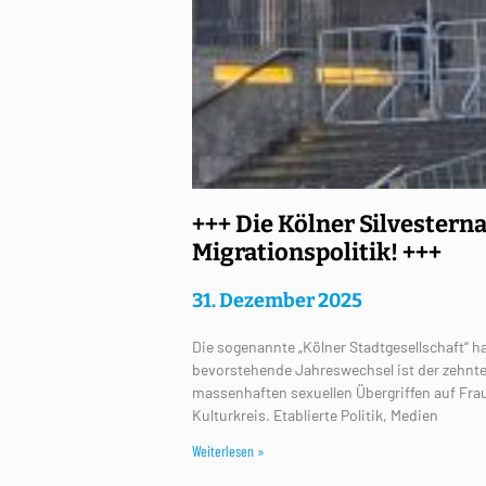
+++ Die Kölner Silvesterna
Migrationspolitik! +++
31. Dezember 2025
Die sogenannte „Kölner Stadtgesellschaft“ ha
bevorstehende Jahreswechsel ist der zehnte 
massenhaften sexuellen Übergriffen auf Fra
Kulturkreis. Etablierte Politik, Medien
Weiterlesen »