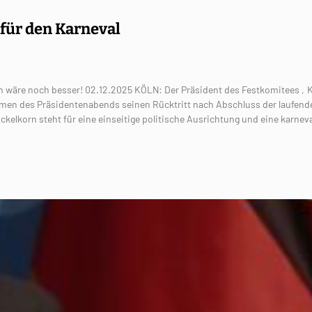
für den Karneval
orn wäre noch besser! 02.12.2025 KÖLN: Der Präsident des Festkomitees ‚
hmen des Präsidentenabends seinen Rücktritt nach Abschluss der laufend
kelkorn steht für eine einseitige politische Ausrichtung und eine karnev