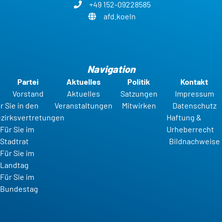
+49 152-09228585
afd.koeln
Navigation
Partei
Aktuelles
Politik
Kontakt
Vorstand
Aktuelles
Satzungen
Impressum
r Sie in den
Veranstaltungen
Mitwirken
Datenschutz
zirksvertretungen
Haftung &
Für Sie im
Urheberrecht
Stadtrat
Bildnachweise
Für Sie im
Landtag
Für Sie im
Bundestag