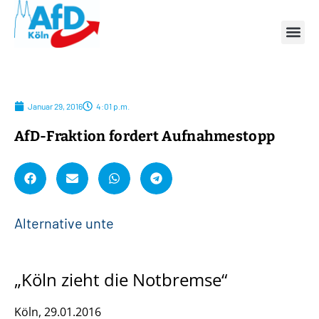
Januar 29, 2016
4:01 p.m.
AfD-Fraktion fordert Aufnahmestopp
A
l
t
e
r
n
a
t
i
v
e
u
n
t
e
r
s
„Köln zieht die Notbremse“
Köln, 29.01.2016