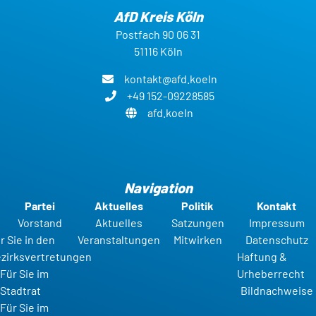
AfD Kreis Köln
Postfach 90 06 31
51116 Köln
kontakt@afd.koeln
+49 152-09228585
afd.koeln
Navigation
Partei
Aktuelles
Politik
Kontakt
Vorstand
Aktuelles
Satzungen
Impressum
r Sie in den
Veranstaltungen
Mitwirken
Datenschutz
zirksvertretungen
Haftung &
Für Sie im
Urheberrecht
Stadtrat
Bildnachweise
Für Sie im