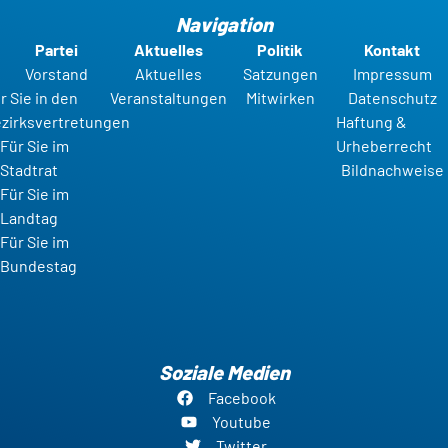
Navigation
Partei
Aktuelles
Politik
Kontakt
Vorstand
Aktuelles
Satzungen
Impressum
r Sie in den
Veranstaltungen
Mitwirken
Datenschutz
zirksvertretungen
Haftung &
Für Sie im
Urheberrecht
Stadtrat
Bildnachweise
Für Sie im
Landtag
Für Sie im
Bundestag
Soziale Medien
Facebook
Youtube
Twitter