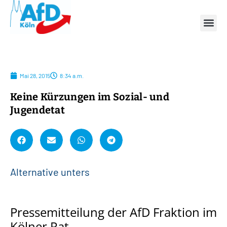
Mai 28, 2015
8:34 a.m.
Keine Kürzungen im Sozial- und
Jugendetat
A
l
t
e
r
n
a
t
i
v
e
u
n
t
e
r
s
t
ü
t
Pressemitteilung der AfD Fraktion im
Kölner Rat