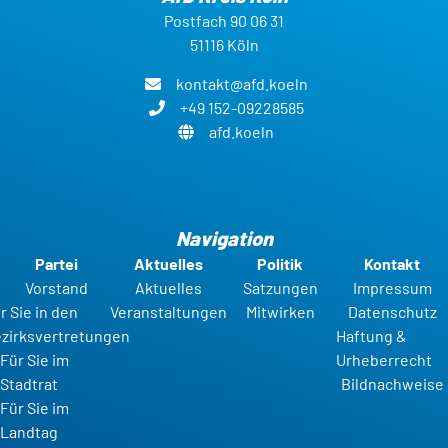
Postfach 90 06 31
51116 Köln
kontakt@afd.koeln
+49 152-09228585
afd.koeln
Navigation
Partei
Aktuelles
Politik
Kontakt
Vorstand
Aktuelles
Satzungen
Impressum
r Sie in den
Veranstaltungen
Mitwirken
Datenschutz
zirksvertretungen
Haftung &
Für Sie im
Urheberrecht
Stadtrat
Bildnachweise
Für Sie im
Landtag