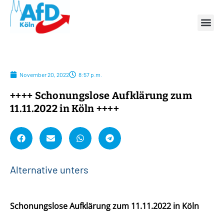
November 20, 2022
8:57 p.m.
++++ Schonungslose Aufklärung zum
11.11.2022 in Köln ++++
A
l
t
e
r
n
a
t
i
v
e
u
n
t
e
r
s
t
ü
t
Schonungslose Aufklärung zum 11.11.2022 in Köln