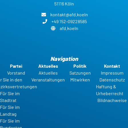
51116 Köln
kontakt@afd.koeln
+49 152-09228585
afd.koeln
Navigation
Partei
Aktuelles
Politik
Kontakt
Vorstand
Aktuelles
Satzungen
Impressum
r Sie in den
Veranstaltungen
Mitwirken
Datenschutz
zirksvertretungen
Haftung &
Für Sie im
Urheberrecht
Stadtrat
Bildnachweise
Für Sie im
Landtag
Für Sie im
Bundestag