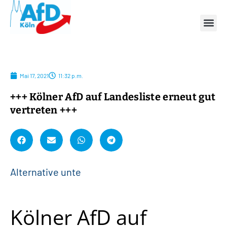
Mai 17, 2021
11:32 p.m.
+++ Kölner AfD auf Landesliste erneut gut
vertreten +++
A
l
t
e
r
n
a
t
i
v
e
u
n
t
e
r
s
t
Kölner AfD auf