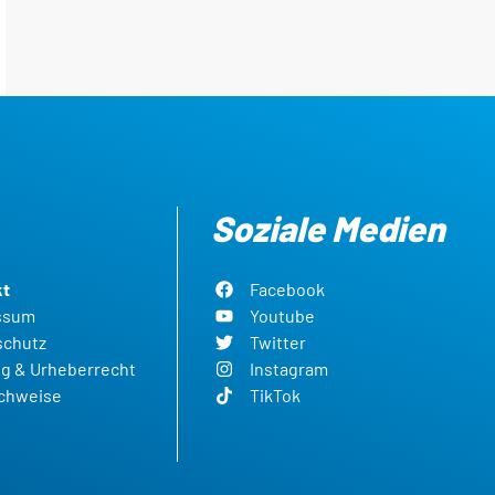
Soziale Medien
kt
Facebook
ssum
Youtube
schutz
Twitter
g & Urheberrecht
Instagram
achweise
TikTok