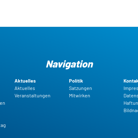
Navigation
Aktuelles
Politik
Konta
Aktuelles
Satzungen
Impre
Veranstaltungen
Mitwirken
Daten
gen
Haftun
t
Bildn
g
tag