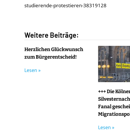
studierende-protestieren-38319128
Weitere Beiträge:
Herzlichen Glückwunsch
zum Bürgerentscheid!
Lesen »
+++ Die Kölne
Silvesternacht
Fanal geschei
Migrationspol
Lesen »