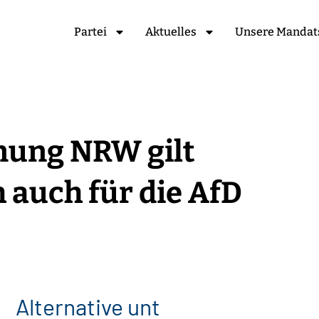
Partei
Aktuelles
Unsere Mandat
nung NRW gilt
 auch für die AfD
l
t
e
r
n
a
t
i
v
e
u
n
t
e
r
s
t
ü
t