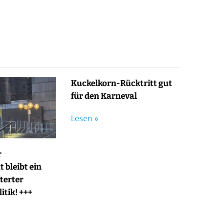
Kuckelkorn-Rücktritt gut
für den Karneval
Lesen »
r
 bleibt ein
terter
itik! +++