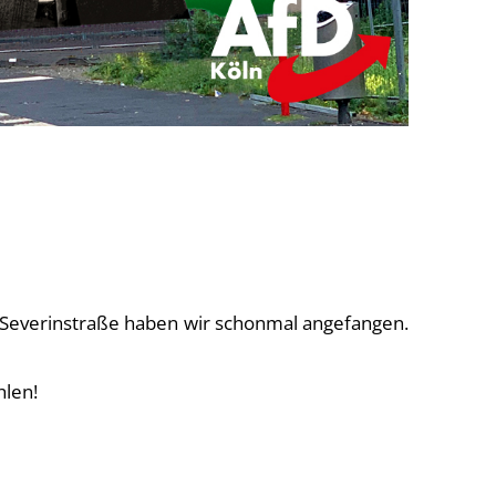
A
l
t
e
 Severinstraße haben wir schonmal angefangen.
hlen!