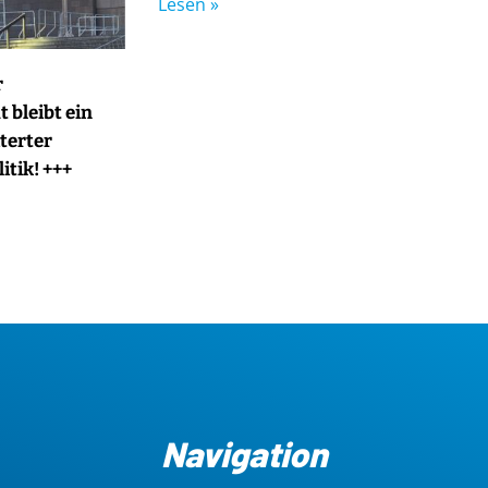
Lesen »
r
 bleibt ein
terter
itik! +++
Navigation