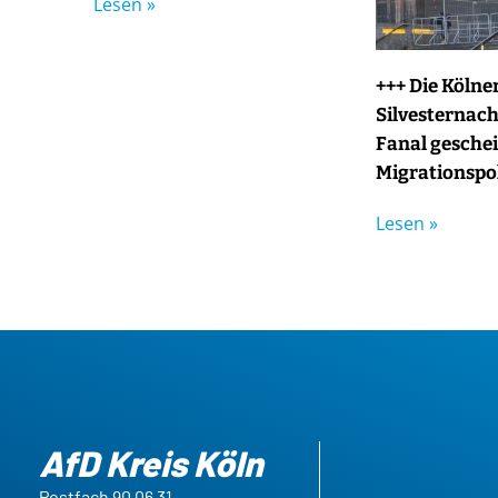
Lesen »
+++ Die Kölne
Silvesternacht
Fanal geschei
Migrationspol
Lesen »
AfD Kreis Köln
Postfach 90 06 31